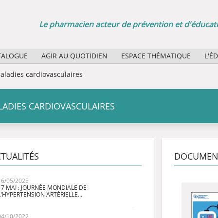
Le pharmacien acteur de prévention et d'éducati
TALOGUE
AGIR AU QUOTIDIEN
ESPACE THÉMATIQUE
L'É
Sélection d'affiches papier
Quel
aladies cardiovasculaires
Agenda des manifestations
Quel
ADIES CARDIOVASCULAIRES
La minute santé publique : des boucles vidéo pour vos
Rôle
Bibl
TUALITÉS
DOCUMEN
16/05/2025
17 MAI : JOURNÉE MONDIALE DE
L'HYPERTENSION ARTÉRIELLE...
04/10/2022