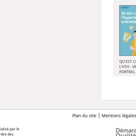
QU'EST C
L'HTA - V
PORTRAI..
Plan du site
Mentions légale
alisé par le
Ordre des