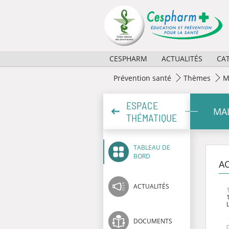
Panneau de gestion des cookies
CESPHARM
ACTUALITÉS
CA
Missions
2026
Prévention santé
Thèmes
M
Activités
2025
ESPACE
MAL
THÉMATIQUE
Règlement et composition
2024
Partenaires
2023
TABLEAU DE
BORD
Historique
Archives
AC
ACTUALITÉS
DOCUMENTS