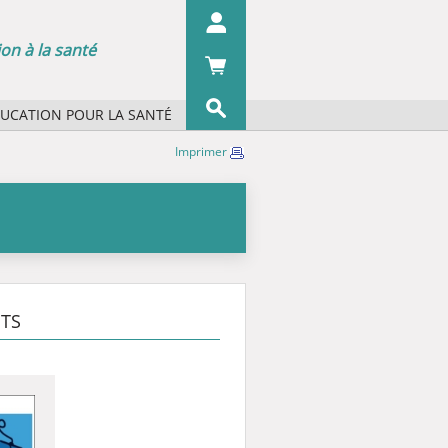
on à la santé
DUCATION POUR LA SANTÉ
s concepts ?
Imprimer
OK
s organismes ?
 écrans
 du pharmacien
iographie
TS