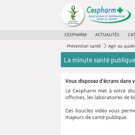
Panneau de gestion des cookies
CESPHARM
ACTUALITÉS
CA
Missions
2026
Prévention santé
Agir au quot
Activités
2025
La minute santé publique
Règlement et composition
2024
Vous disposez d'écrans dans vot
Partenaires
2023
Le Cespharm met à votre dis
Historique
Archives
officines, les laboratoires de 
Ces boucles vidéo vous perm
majeurs de santé publique.