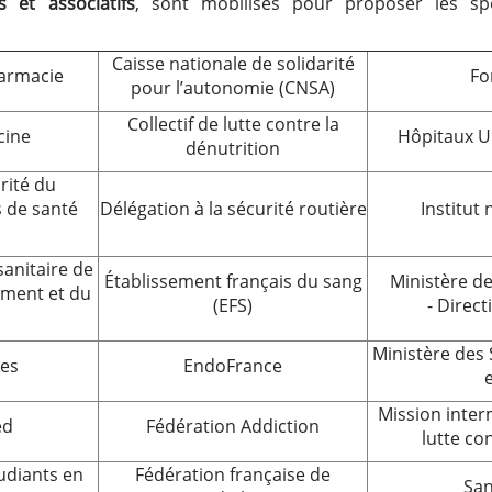
s et associatifs
, sont mobilisés pour proposer les sp
Caisse nationale de solidarité
armacie
Fo
pour l’autonomie (CNSA)
Collectif de lutte contre la
cine
Hôpitaux Un
dénutrition
rité du
 de santé
Délégation à la sécurité routière
Institut
sanitaire de
Établissement français du sang
Ministère de
ement et du
(EFS)
- Direct
Ministère des
res
EndoFrance
Mission interm
ed
Fédération Addiction
lutte co
udiants en
Fédération française de
San