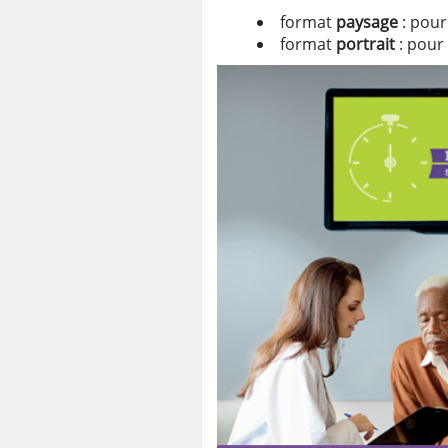
format
paysage
: pour
1x
format
portrait
: pour
Playback Rate
Chapters
Chapters
Descriptions
descriptions off
, sele
Subtitles
subtitles settings
, ope
subtitles off
, selected
Audio Track
Picture-in-Picture
Fullscree
This is a modal window.
Beginning of dialog window. Es
Text