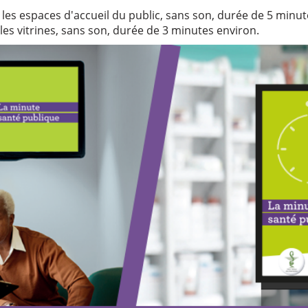
 les espaces d'accueil du public, sans son, durée de 5 minut
 les vitrines, sans son, durée de 3 minutes environ.
cted
ns subtitles settings dialog
n
cape will cancel and close the window.