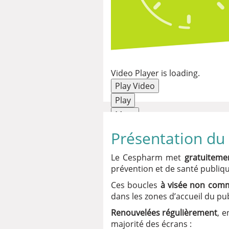
Video Player is loading.
Play Video
Play
Mute
Current Time
0:00
Présentation d
/
Duration
3:44
Le Cespharm met
gratuitem
Loaded
:
prévention et de santé publiqu
1.15%
0:00
Ces boucles
à visée non comm
Stream Type
LIVE
dans les zones d’accueil du pub
Seek to live, currently behind 
Renouvelées régulièrement
, e
Remaining Time
-
3:44
majorité des écrans :