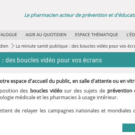
Le pharmacien acteur de prévention et d'éducati
TALOGUE
AGIR AU QUOTIDIEN
ESPACE THÉMATIQUE
L'É
Sélection d'affiches papier
Quel
idien
La minute santé publique : des boucles vidéo pour vos écr
Agenda des manifestations
Quel
 : des boucles vidéo pour vos écrans
La minute santé publique : des boucles vidéo pour vos
Rôle
re espace d'accueil du public, en salle d'attente ou en vitr
Bibl
position des
boucles vidéo
sur des sujets de
prévention 
biologie médicale et les pharmacies à usage intérieur.
ettent de relayer les campagnes nationales et mondiales