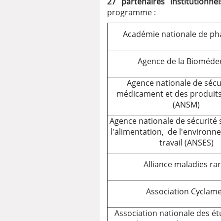
27 partenaires institutionnel
programme :
Close Modal Dialog
End of dialog window.
Académie nationale de ph
Agence de la Bioméde
Agence nationale de sécu
médicament et des produits
(ANSM)
Agence nationale de sécurité 
l'alimentation, de l'environn
travail (ANSES)
Alliance maladies ra
Association Cyclam
Association nationale des ét