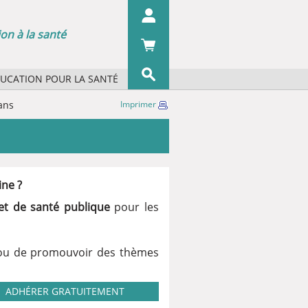
on à la santé
DUCATION POUR LA SANTÉ
s concepts ?
ans
Imprimer
OK
s organismes ?
 écrans
 du pharmacien
ine ?
iographie
et de santé publique
pour les
 ou de promouvoir des thèmes
ADHÉRER GRATUITEMENT