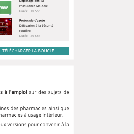
Dépistage des IST
l'Assurance Maladie
Durée : 10 Sec
Protoxyde d'azote
Délégation à la Sécurité
routière
Durée : 30 Sec
Fortes chaleurs
Santé publique France
TÉLÉCHARGER LA BOUCLE
Durée : 10 Sec
Moustique tigre
ANSES
Durée : 50 Sec
es à l'emploi
sur des sujets de
rines des pharmacies ainsi que
pharmacies à usage intérieur.
eux versions pour convenir à la