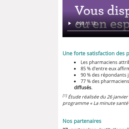
Color
Transparenc
Background
Color
Transparenc
Window
Une forte satisfaction des
Color
Transparenc
Font Size
Les pharmaciens attr
85 % d’entre eux affir
90 % des répondants ju
77 % des pharmaciens 
Text Edge Style
diffusés
.
[1]
Étude réalisée du 26 janvier
programme « La minute santé 
Font Family
Nos partenaires
Reset
restore all settings to t