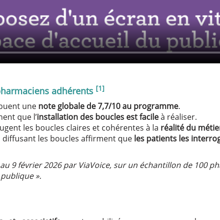
y
y
[1]
 pharmaciens adhérents
y
ibuent une
note globale de 7,7/10 au programme
.
ment que l’
installation des boucles est facile
à réaliser.
gent les boucles claires et cohérentes à la
réalité du métie
diffusant les boucles affirment que
les patients les interr
 au 9 février 2026 par ViaVoice, sur un échantillon de 100 
publique ».
he default values
Done