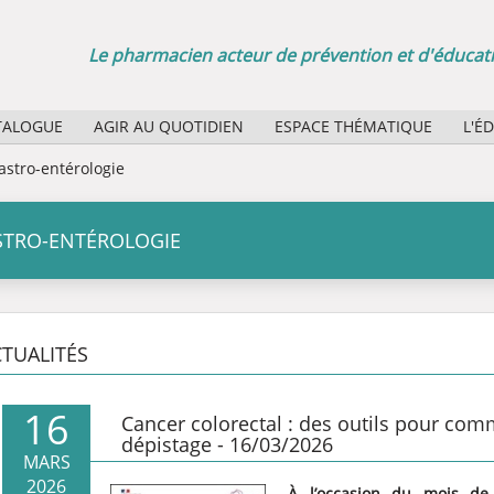
Le pharmacien acteur de prévention et d'éducati
TALOGUE
AGIR AU QUOTIDIEN
ESPACE THÉMATIQUE
L'É
Sélection d'affiches papier
Quel
astro-entérologie
Agenda des manifestations
Quel
STRO-ENTÉROLOGIE
La minute santé publique : des boucles vidéo pour vos
Rôle
Bibl
TUALITÉS
16
Cancer colorectal : des outils pour co
dépistage - 16/03/2026
MARS
2026
À l’occasion du mois de 