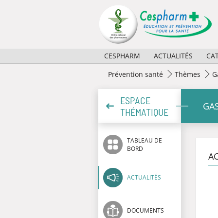
Panneau de gestion des cookies
CESPHARM
ACTUALITÉS
CA
Missions
2026
Prévention santé
Thèmes
G
Activités
2025
ESPACE
GA
THÉMATIQUE
Règlement et composition
2024
Partenaires
2023
TABLEAU DE
BORD
Historique
Archives
AC
ACTUALITÉS
DOCUMENTS