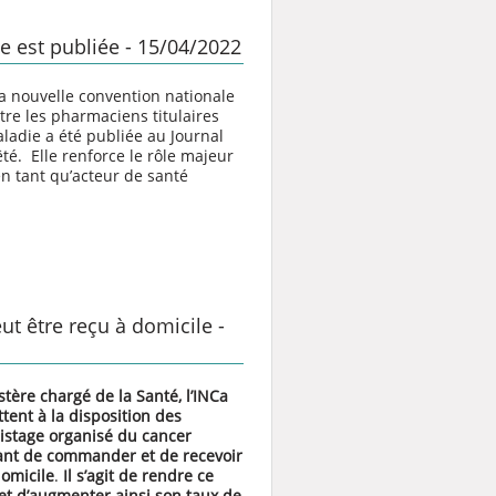
 est publiée - 15/04/2022
la nouvelle convention nationale
tre les pharmaciens titulaires
aladie a été publiée au Journal
êté.
Elle renforce le rôle majeur
n tant qu’acteur de santé
eut être reçu à domicile -
stère chargé de la Santé, l’INCa
tent à la disposition des
istage organisé du cancer
tant de commander et de recevoir
domicile
.
Il s’agit de rendre ce
et d’augmenter ainsi son taux de