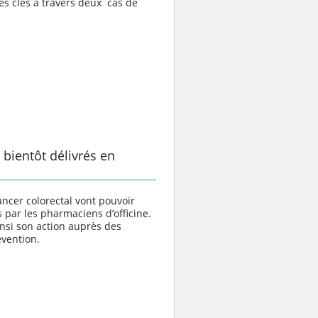
s clés à travers deux cas de
 bientôt délivrés en
ancer colorectal vont pouvoir
s par les pharmaciens d’officine.
nsi son action auprès des
évention.