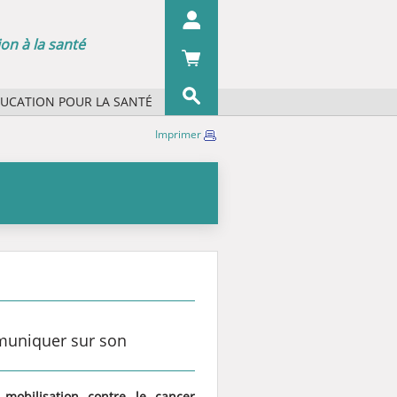
on à la santé
DUCATION POUR LA SANTÉ
s concepts ?
Imprimer
OK
s organismes ?
 écrans
 du pharmacien
iographie
mmuniquer sur son
mobilisation contre le cancer