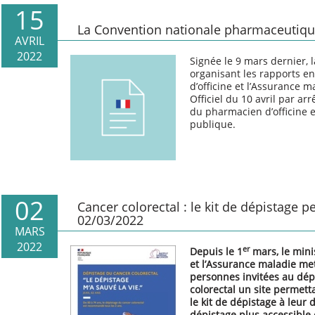
15
La Convention nationale pharmaceutique
AVRIL
2022
Signée le 9 mars dernier, 
organisant les rapports en
d’officine et l’Assurance m
Officiel du 10 avril par
arr
du pharmacien d’officine e
publique.
02
Cancer colorectal : le kit de dépistage p
02/03/2022
MARS
2022
er
Depuis le 1
mars, le mini
et l’Assurance maladie met
personnes invitées au dép
colorectal un site permet
le kit de dépistage à leur 
dépistage plus accessible 