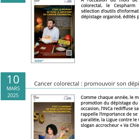
colorectal,
le Cespharm 
sélection d’outils d’inform
dépistage organisé, édités p
10
Cancer colorectal : promouvoir son dépi
MARS
2025
Comme chaque année, le moi
promotion du dépistage du c
occasion, l’INCa rediffuse s
rappelle l’importance de se 
parallèle, la Ligue contre 
slogan accrocheur « Va Chie