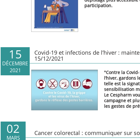
participation.
15
Covid-19 et infections de l’hiver : mainte
15/12/2021
DÉCEMBRE
2021
"Contre la Covid-
l’hiver, gardons l
telle est la sign
sensibilisation m
Le Cespharm vous
campagne et plus
les gestes de pr
02
Cancer colorectal : communiquer sur so
MARS