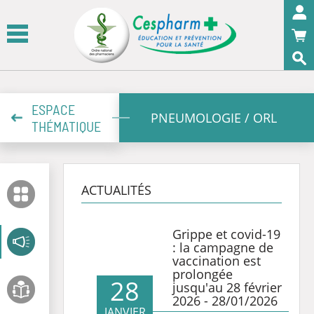
Panneau de gestion des cookies
OK
ESPACE
PNEUMOLOGIE / ORL
THÉMATIQUE
ACTUALITÉS
Grippe et covid-19
: la campagne de
vaccination est
prolongée
28
jusqu'au 28 février
2026 - 28/01/2026
JANVIER