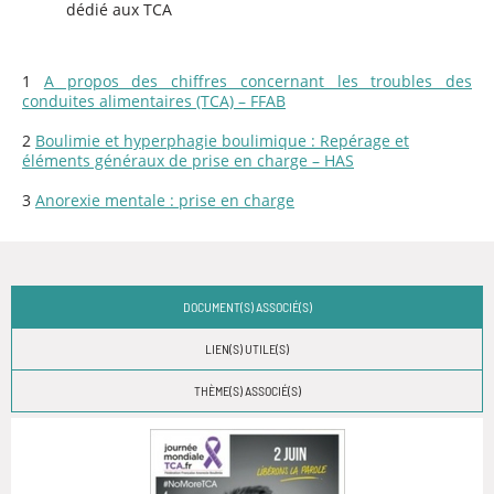
dédié aux TCA
1
A propos des chiffres concernant les troubles des
conduites alimentaires (TCA) – FFAB
2
Boulimie et hyperphagie boulimique : Repérage et
éléments généraux de prise en charge – HAS
3
Anorexie mentale : prise en charge
DOCUMENT(S) ASSOCIÉ(S)
LIEN(S) UTILE(S)
THÈME(S) ASSOCIÉ(S)