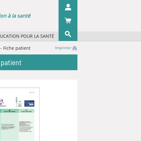
on à la santé
DUCATION POUR LA SANTÉ
s concepts ?
 - Fiche patient
Imprimer
OK
s organismes ?
 patient
 écrans
 du pharmacien
iographie