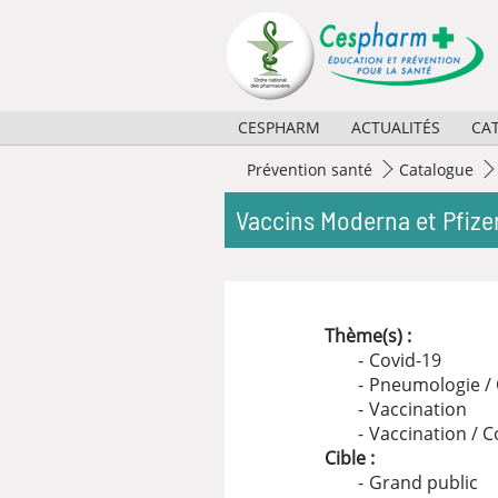
Panneau de gestion des cookies
CESPHARM
ACTUALITÉS
CA
Missions
2026
Prévention santé
Catalogue
Activités
2025
Vaccins Moderna et Pfizer 
Règlement et composition
2024
Partenaires
2023
Thème(s) :
Historique
Archives
Covid-19
Pneumologie /
Vaccination
Vaccination / C
Cible :
Grand public