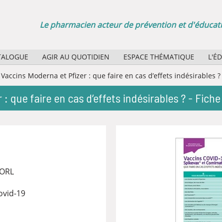
Le pharmacien acteur de prévention et d'éducati
TALOGUE
AGIR AU QUOTIDIEN
ESPACE THÉMATIQUE
L'É
Sélection d'affiches papier
Quel
Vaccins Moderna et Pfizer : que faire en cas d’effets indésirables ?
Agenda des manifestations
Quel
: que faire en cas d’effets indésirables ? - Fiche
La minute santé publique : des boucles vidéo pour vos
Rôle
Bibl
 ORL
ovid-19