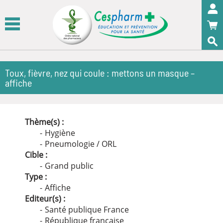
Panneau de gestion des cookies
OK
Toux, fièvre, nez qui coule : mettons un masque –
affiche
Thème(s) :
Hygiène
Pneumologie / ORL
Cible :
Grand public
Type :
Affiche
Editeur(s) :
Santé publique France
République française