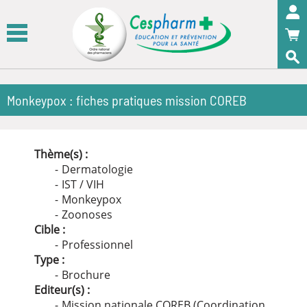
Panneau de gestion des cookies
OK
Monkeypox : fiches pratiques mission COREB
Thème(s) :
Dermatologie
IST / VIH
Monkeypox
Zoonoses
Cible :
Professionnel
Type :
Brochure
Editeur(s) :
Mission nationale COREB (Coordination