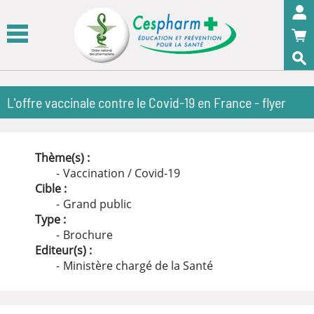
Panneau de gestion des cookies
OK
L'offre vaccinale contre le Covid-19 en France - flyer
Thème(s) :
Vaccination / Covid-19
Cible :
Grand public
Type :
Brochure
Editeur(s) :
Ministère chargé de la Santé