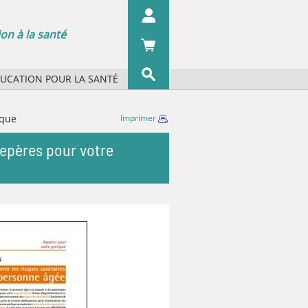
on à la santé
DUCATION POUR LA SANTÉ
s concepts ?
OK
ique
Imprimer
s organismes ?
Repères pour votre
 écrans
 du pharmacien
iographie