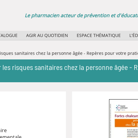
Le pharmacien acteur de prévention et d'éducati
TALOGUE
AGIR AU QUOTIDIEN
ESPACE THÉMATIQUE
L'É
Sélection d'affiches papier
Quel
 risques sanitaires chez la personne âgée - Repères pour votre prat
Agenda des manifestations
Quel
r les risques sanitaires chez la personne âgée - 
La minute santé publique : des boucles vidéo pour vos
Rôle
Bibl
ire
nementale