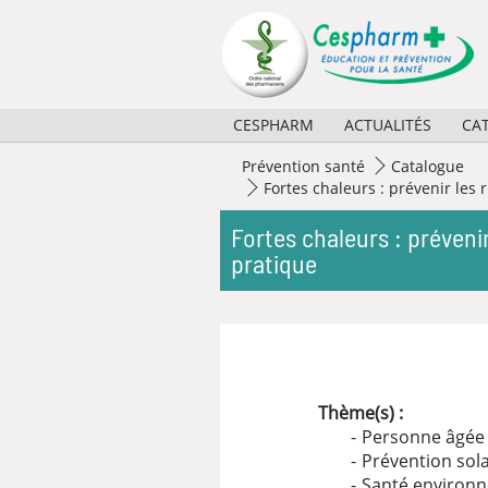
Panneau de gestion des cookies
CESPHARM
ACTUALITÉS
CA
Missions
2026
Prévention santé
Catalogue
Fortes chaleurs : prévenir les
Activités
2025
Fortes chaleurs : préveni
Règlement et composition
2024
pratique
Partenaires
2023
Historique
Archives
Thème(s) :
Personne âgée
Prévention sola
Santé environ