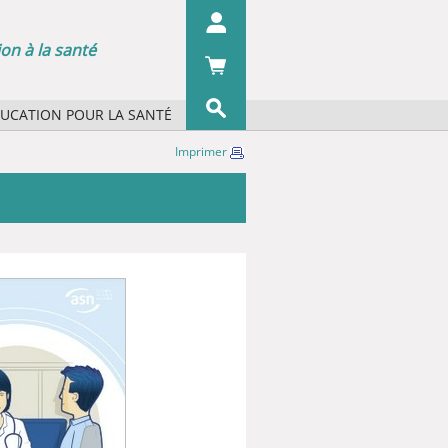
on à la santé
DUCATION POUR LA SANTÉ
s concepts ?
Imprimer
OK
s organismes ?
 écrans
 du pharmacien
iographie