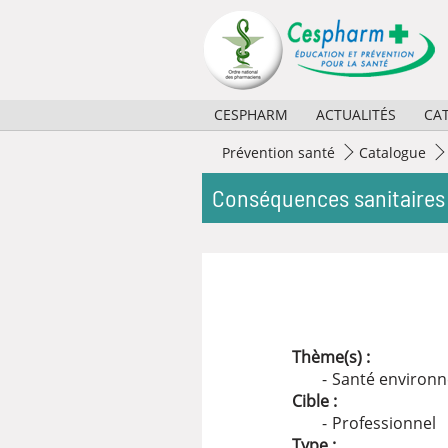
Panneau de gestion des cookies
CESPHARM
ACTUALITÉS
CA
Missions
2026
Prévention santé
Catalogue
Activités
2025
Conséquences sanitaires 
Règlement et composition
2024
Partenaires
2023
Historique
Archives
Thème(s) :
Santé environ
Cible :
Professionnel
Type :