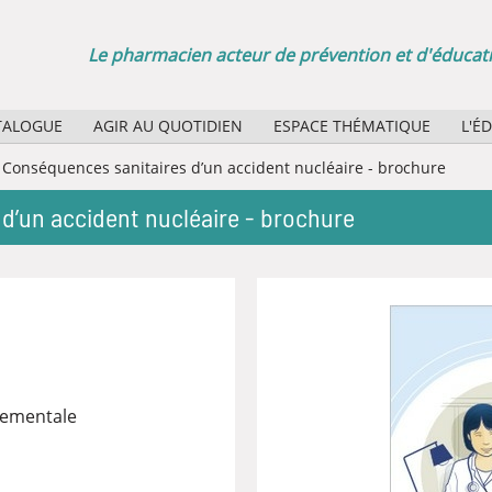
Le pharmacien acteur de prévention et d'éducati
TALOGUE
AGIR AU QUOTIDIEN
ESPACE THÉMATIQUE
L'É
Sélection d'affiches papier
Quel
Conséquences sanitaires d’un accident nucléaire - brochure
Agenda des manifestations
Quel
d’un accident nucléaire - brochure
La minute santé publique : des boucles vidéo pour vos
Rôle
Bibl
nementale