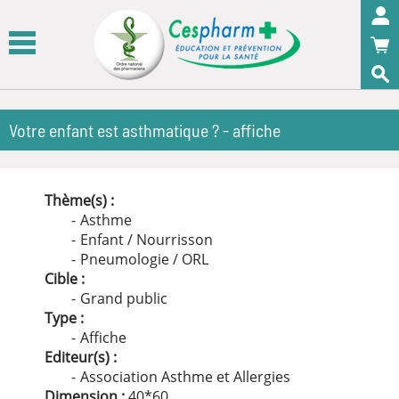
Panneau de gestion des cookies
OK
Votre enfant est asthmatique ? - affiche
Thème(s) :
Asthme
Enfant / Nourrisson
Pneumologie / ORL
Cible :
Grand public
Type :
Affiche
Editeur(s) :
Association Asthme et Allergies
Dimension :
40
*
60