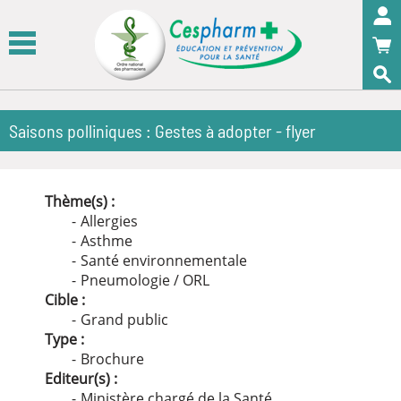
Panneau de gestion des cookies
OK
Saisons polliniques : Gestes à adopter - flyer
Thème(s) :
Allergies
Asthme
Santé environnementale
Pneumologie / ORL
Cible :
Grand public
Type :
Brochure
Editeur(s) :
Ministère chargé de la Santé