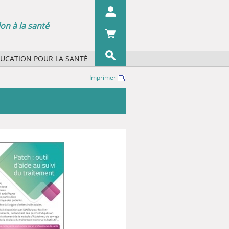
on à la santé
DUCATION POUR LA SANTÉ
s concepts ?
Imprimer
OK
s organismes ?
 écrans
 du pharmacien
iographie