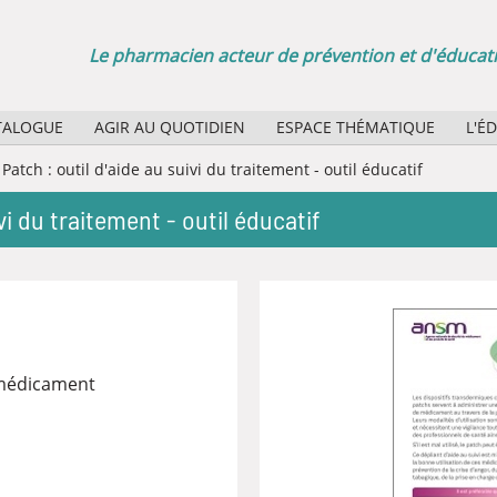
Le pharmacien acteur de prévention et d'éducati
TALOGUE
AGIR AU QUOTIDIEN
ESPACE THÉMATIQUE
L'É
Sélection d'affiches papier
Quel
Patch : outil d'aide au suivi du traitement - outil éducatif
Agenda des manifestations
Quel
ivi du traitement - outil éducatif
La minute santé publique : des boucles vidéo pour vos
Rôle
Bibl
médicament