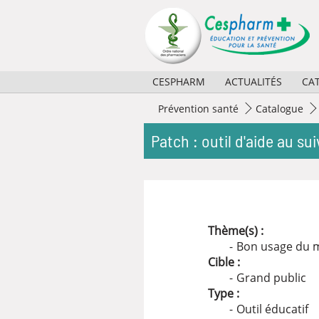
Panneau de gestion des cookies
CESPHARM
ACTUALITÉS
CA
Missions
2026
Prévention santé
Catalogue
Activités
2025
Patch : outil d'aide au su
Règlement et composition
2024
Partenaires
2023
Historique
Archives
Thème(s) :
Bon usage du 
Cible :
Grand public
Type :
Outil éducatif