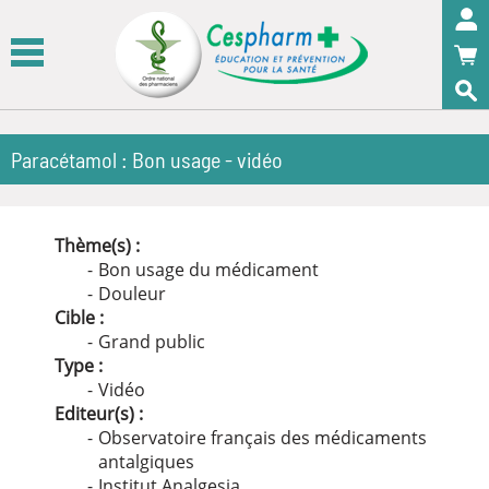
Panneau de gestion des cookies
OK
Paracétamol : Bon usage - vidéo
Thème(s) :
Bon usage du médicament
Douleur
Cible :
Grand public
Type :
Vidéo
Editeur(s) :
Observatoire français des médicaments
antalgiques
Institut Analgesia