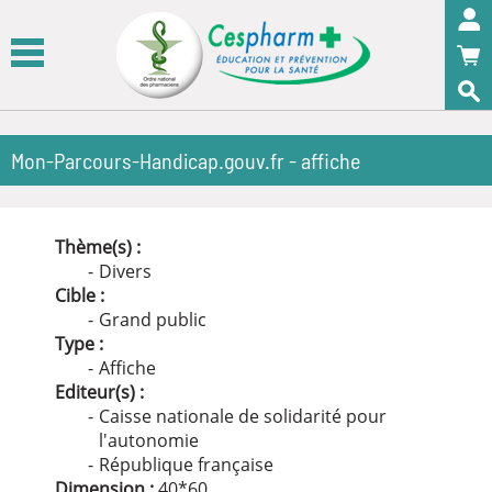
Panneau de gestion des cookies
OK
Mon-Parcours-Handicap.gouv.fr - affiche
Thème(s) :
Divers
Cible :
Grand public
Type :
Affiche
Editeur(s) :
Caisse nationale de solidarité pour
l'autonomie
République française
Dimension :
40
*
60