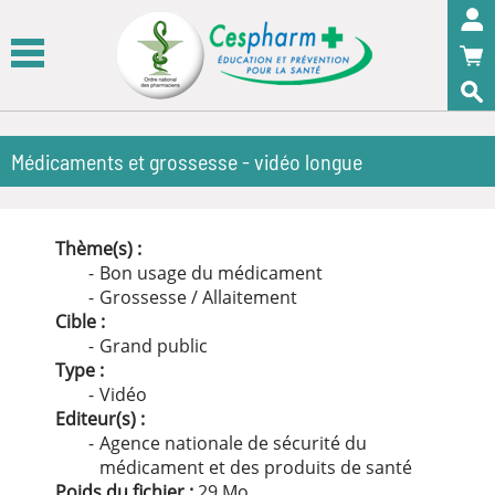
Panneau de gestion des cookies
OK
Médicaments et grossesse - vidéo longue
Thème(s) :
Bon usage du médicament
Grossesse / Allaitement
Cible :
Grand public
Type :
Vidéo
Editeur(s) :
Agence nationale de sécurité du
médicament et des produits de santé
Poids du fichier :
29
Mo