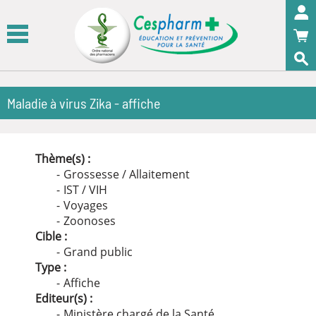
Panneau de gestion des cookies
OK
Maladie à virus Zika - affiche
Thème(s) :
Grossesse / Allaitement
IST / VIH
Voyages
Zoonoses
Cible :
Grand public
Type :
Affiche
Editeur(s) :
Ministère chargé de la Santé