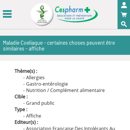
Panneau de gestion des cookies
OK
Maladie Coeliaque - certaines choses peuvent être
similaires - affiche
Thème(s) :
Allergies
Gastro-entérologie
Nutrition / Complément alimentaire
Cible :
Grand public
Type :
Affiche
Editeur(s) :
Association Française Des Intolérants Au