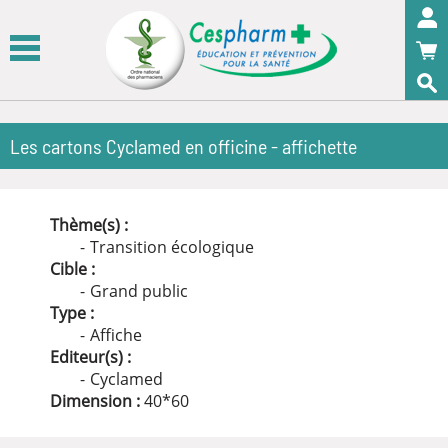
Panneau de gestion des cookies
OK
Les cartons Cyclamed en officine - affichette
Thème(s) :
Transition écologique
Cible :
Grand public
Type :
Affiche
Editeur(s) :
Cyclamed
Dimension :
40
*
60