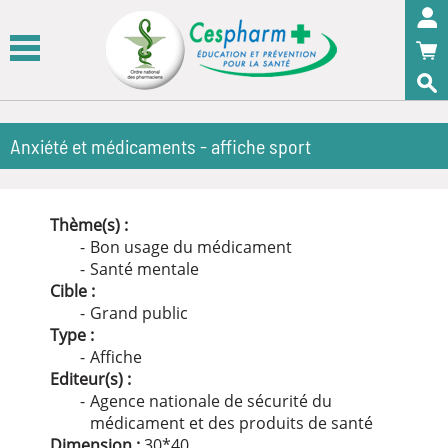
Panneau de gestion des cookies
OK
Anxiété et médicaments - affiche sport
Thème(s) :
Bon usage du médicament
Santé mentale
Cible :
Grand public
Type :
Affiche
Editeur(s) :
Agence nationale de sécurité du
médicament et des produits de santé
Dimension :
30
*
40