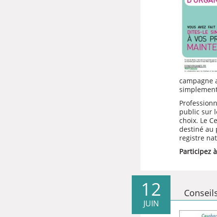
campagne a 
simplement
Professionn
public sur 
choix. Le C
destiné au 
registre nat
Participez
12
Conseil
JUIN