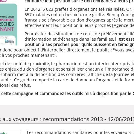
connaître leur position sur le don d'organes à leurs p
En 2012, 5 023 greffes d'organes ont été réalisées. Or
657 malades ont eu besoin d’une greffe. Bien qu'une 
français soit favorable au don d'organes après la mor
effectivement leur position à leurs proches [Agence d
Pour éviter des situations de refus de prélèvements li
d’information et d’échange dans les familles,
il est es
position à ses proches pour qu'ils puissent en témoig
donc pour objectif d'interpeller directement le public : "Vous avez f
 à vos proches maintenant".
el de santé de proximité, le pharmacien est un interlocuteur privil
les enjeux du don d’organes et sensibiliser chacun à l’importance d
espharm met à la disposition des confrères l’
affiche
de la Journée e
public. Ce guide comporte la carte de donneur d’organes et le formu
ional des refus.
 à cette campagne et commandez
les outils
mis à disposition par le
s aux voyageurs : recommandations 2013 - 12/06/201
Les recommandations sanitaires pour les voyageurs 2