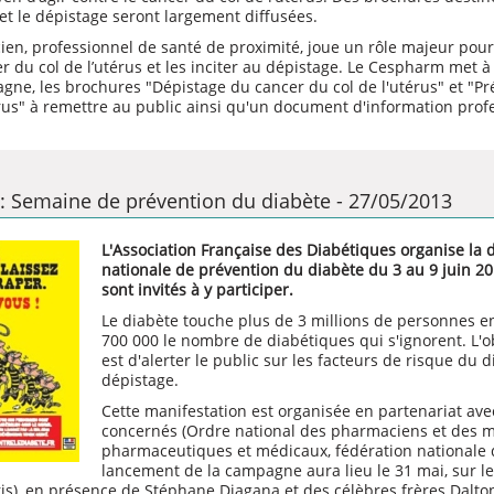
et le dépistage seront largement diffusées.
en, professionnel de santé de proximité, joue un rôle majeur pou
r du col de l’utérus et les inciter au dépistage. Le Cespharm met à 
gne, les brochures "
Dépistage du cancer du col de l'utérus
" et "
Pr
rus
" à remettre au public ainsi qu'un
document d'information profe
n : Semaine de prévention du diabète - 27/05/2013
L'Association Française des Diabétiques organise l
nationale de prévention du diabète du 3 au 9 juin 2
sont invités à y participer.
Le diabète touche plus de 3 millions de personnes e
700 000 le nombre de diabétiques qui s'ignorent. L'o
est d'alerter le public sur les facteurs de risque du d
dépistage.
Cette manifestation est organisée en partenariat ave
concernés (Ordre national des pharmaciens et des m
pharmaceutiques et médicaux, fédération nationale 
lancement de la campagne aura lieu le 31 mai, sur le
aris), en présence de Stéphane Diagana et des célèbres frères Dalton