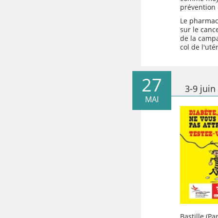
prévention 
Le pharmaci
sur le cance
de la campa
col de l'uté
27
3-9 jui
MAI
Bastille (P