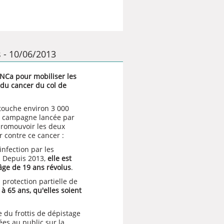
s - 10/06/2013
'INCa pour mobiliser les
du cancer du col de
 touche environ 3 000
a campagne lancée par
 promouvoir les deux
 contre ce cancer :
nfection par les
. Depuis 2013,
elle est
'âge de 19 ans révolus
.
protection partielle de
à 65 ans, qu'elles soient
e du frottis de dépistage
es au public sur la