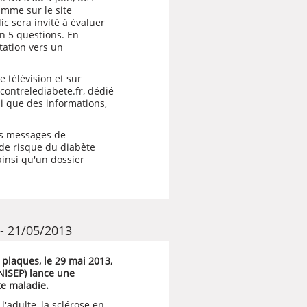
amme sur le site
lic sera invité à évaluer
n 5 questions. En
ntation vers un
e télévision et sur
ontrelediabete.fr
, dédié
si que des informations,
es messages de
 de risque du diabète
ainsi qu'un
dossier
 - 21/05/2013
 plaques, le 29 mai 2013,
UNISEP) lance une
te maladie.
'adulte, la sclérose en