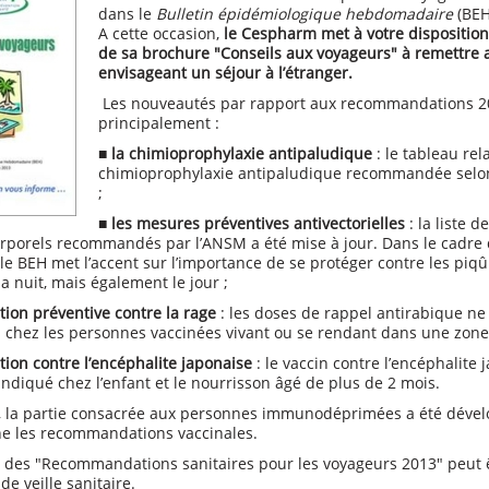
dans le
Bulletin épidémiologique hebdomadaire
(BEH
A cette occasion,
le Cespharm met à votre disposition
de sa brochure "Conseils aux voyageurs" à remettre
envisageant un séjour à l’étranger.
Les nouveautés par rapport aux recommandations 2
principalement :
■
la chimioprophylaxie antipaludique
:
le tableau rela
chimioprophylaxie antipaludique recommandée selon 
;
■
les mesures préventives antivectorielles
: la liste d
orporels recommandés par l’ANSM a été mise à jour. Dans le cadre 
le BEH met l’accent sur l’importance de se protéger contre les pi
a nuit, mais également le jour ;
tion préventive contre la rage
: les doses de rappel antirabique ne
 chez les personnes vaccinées vivant ou se rendant dans une zone 
tion contre l’encéphalite japonaise
: le vaccin contre l’encéphalite
ndiqué chez l’enfant et le nourrisson âgé de plus de 2 mois.
rs, la partie consacrée aux personnes immunodéprimées a été dév
ne les recommandations vaccinales.
é des "
Recommandations sanitaires pour les voyageurs 2013
" peut 
 de veille sanitaire.