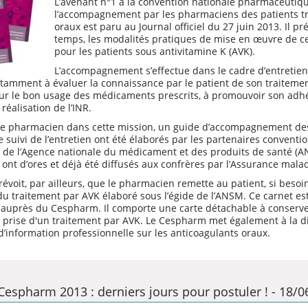
L’avenant n°1
à la convention nationale pharmaceutique
l’accompagnement par les pharmaciens des patients tr
oraux est paru au Journal officiel du 27 juin 2013. Il p
temps, les modalités pratiques de mise en œuvre de
pour les patients sous antivitamine K (AVK).
L’accompagnement s’effectue dans le cadre d’entreti
tamment à évaluer la connaissance par le patient de son traitement,
sur le bon usage des médicaments prescrits, à promouvoir son adh
 réalisation de l’INR.
le pharmacien dans cette mission, un guide d’accompagnement des
e suivi de l’entretien ont été élaborés par les partenaires conventio
s de l’Agence nationale du médicament et des produits de santé (A
t ont d’ores et déjà été diffusés aux confrères par l’Assurance malad
révoit, par ailleurs, que le pharmacien remette au patient, si besoi
 du traitement par AVK
élaboré sous l’égide de l’ANSM. Ce carnet es
uprès du Cespharm. Il comporte une carte détachable à conserver
a prise d'un traitement par AVK. Le Cespharm met également à la d
d’information professionnelle
sur les anticoagulants oraux.
Cespharm 2013 : derniers jours pour postuler ! - 18/