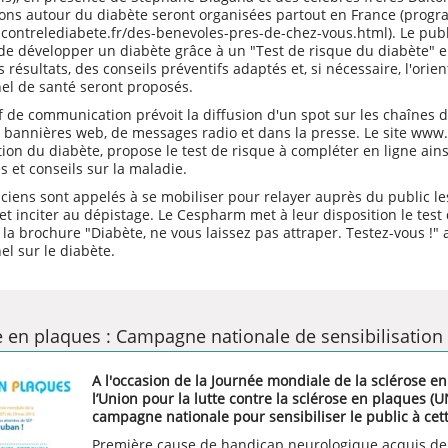
ons autour du diabète seront organisées partout en France (progr
contrelediabete.fr/des-benevoles-pres-de-chez-vous.html
). Le pub
de développer un diabète grâce à un "Test de risque du diabète" e
 résultats, des conseils préventifs adaptés et, si nécessaire, l'orie
el de santé seront proposés.
if de communication prévoit la diffusion d'un
spot
sur les chaînes d
e bannières web, de messages radio et dans la presse. Le site
www.c
tion du diabète, propose le test de risque à compléter en ligne ain
 et conseils sur la maladie.
iens sont appelés à se mobiliser pour relayer auprès du public l
et inciter au dépistage. Le Cespharm met à leur disposition le test
 la brochure "
Diabète, ne vous laissez pas attraper. Testez-vous !
" 
el sur le diabète.
e en plaques : Campagne nationale de sensibilisation
A l'occasion de la Journée mondiale de la sclérose en
l’Union pour la lutte contre la sclérose en plaques (
campagne nationale pour sensibiliser le public à cet
Première cause de handicap neurologique acquis de l