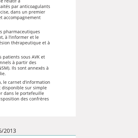
 relatif à
aités par anticoagulants
récise, dans un premier
 cet accompagnement
ens pharmaceutiques
 à l’informer et le
ésion thérapeutique et à
 patients sous AVK et
nnels à partir des
NSM). Ils sont annexés à
ie.
n,
le carnet d’information
t disponible sur simple
 dans le portefeuille
isposition des confrères
06/2013