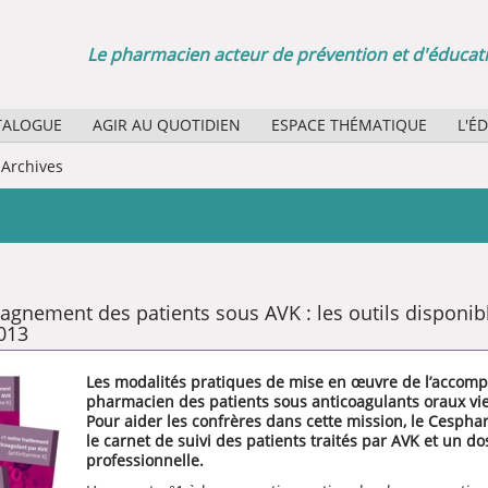
Le pharmacien acteur de prévention et d'éducati
TALOGUE
AGIR AU QUOTIDIEN
ESPACE THÉMATIQUE
L'É
Sélection d'affiches papier
Quel
Archives
Agenda des manifestations
Quel
La minute santé publique : des boucles vidéo pour vos
Rôle
Bibl
gnement des patients sous AVK : les outils disponib
013
Les modalités pratiques de mise en œuvre de l’accom
pharmacien des patients sous anticoagulants oraux vie
Pour aider les confrères dans cette mission, le Cespha
le carnet de suivi des patients traités par AVK et un do
professionnelle.