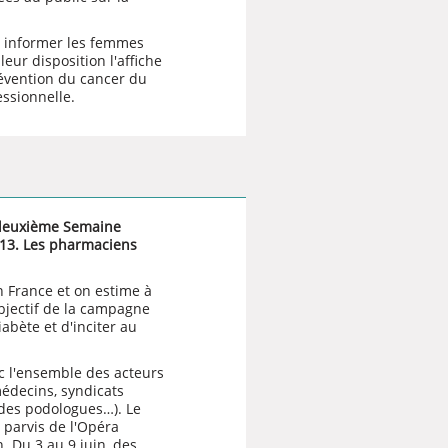
r informer les femmes
leur disposition l'
affiche
évention du cancer du
ssionnelle
.
a deuxième Semaine
013. Les pharmaciens
n France et on estime à
bjectif de la campagne
iabète et d'inciter au
c l'ensemble des acteurs
édecins, syndicats
des podologues…). Le
 parvis de l'Opéra
. Du 3 au 9 juin, des