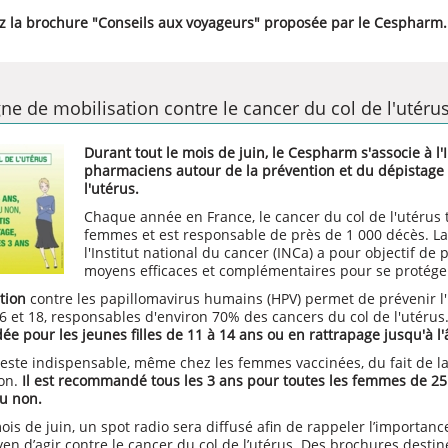
 la brochure
"Conseils aux voyageurs"
proposée par le Cespharm.
e de mobilisation contre le cancer du col de l'utéru
Durant tout le mois de juin, le Cespharm s'associe à l
pharmaciens autour de la prévention et du dépistage 
l'utérus.
Chaque année en France, le cancer du col de l'utérus
femmes et est responsable de près de 1 000 décès. L
l'Institut national du cancer (INCa) a pour objectif de
moyens efficaces et complémentaires pour se protéger
tion
contre les papillomavirus humains (HPV) permet de prévenir l'i
6 et 18, responsables d'environ 70% des cancers du col de l'utérus
dée
pour les jeunes filles de 11 à 14 ans ou en rattrapage jusqu'à l
este indispensable, même chez les femmes vaccinées, du fait de la 
ion.
Il est recommandé tous les 3 ans pour toutes les femmes de 25 
u non.
ois de juin, un spot radio sera diffusé afin de rappeler l’importanc
 d’agir contre le cancer du col de l’utérus. Des brochures destiné