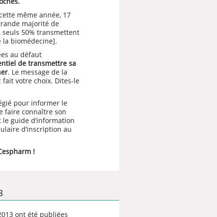
roches.
, cette même année, 17
grande majorité de
t, seuls 50% transmettent
e la biomédecine].
ées au défaut
sentiel de transmettre sa
ner
. Le message de la
ait votre choix. Dites-le
égié pour informer le
e faire connaître son
t le
guide d’information
laire d’inscription au
 Cespharm !
3
013 ont été publiées