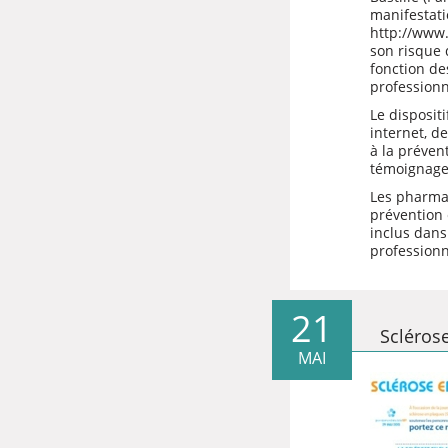
manifestati
http://www.
son risque 
fonction des
professionn
Le disposit
internet, d
à la préven
témoignages
Les pharmac
prévention 
inclus dans
professionn
21
Scléros
MAI