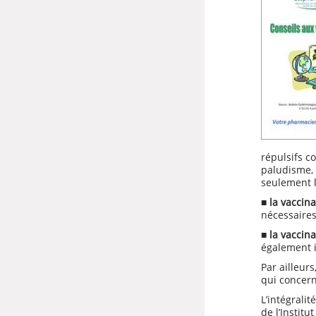
répulsifs c
paludisme, 
seulement l
■
la vaccina
nécessaires
■
la vaccina
également i
Par ailleu
qui concer
L’intégralit
de l’Institut