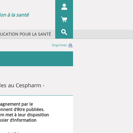
on à la santé
DUCATION POUR LA SANTÉ
s concepts ?
Imprimer
OK
s organismes ?
 écrans
 du pharmacien
iographie
les au Cespharm -
pagnement par le
nnent d’être publiées.
rm met à leur disposition
ssier d’information