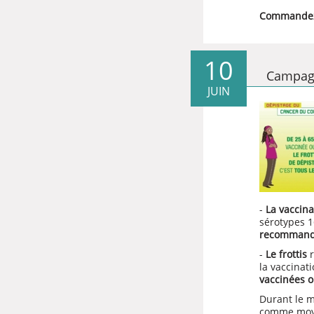
Commandez
10
Campagn
JUIN
-
La vaccina
sérotypes 1
recomman
-
Le frottis
r
la vaccinat
vaccinées o
Durant le m
comme moyen