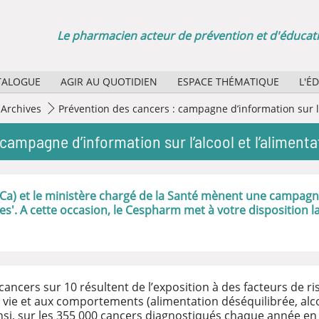
Le pharmacien acteur de prévention et d'éducati
TALOGUE
AGIR AU QUOTIDIEN
ESPACE THÉMATIQUE
L'É
Sélection d'affiches papier
Quel
Archives
Prévention des cancers : campagne d’information sur l’a
Agenda des manifestations
Quel
campagne d’information sur l’alcool et l’alimenta
La minute santé publique : des boucles vidéo pour vos
Rôle
Bibl
INCa) et le ministère chargé de la Santé mènent une campagn
es'. A cette occasion, le Cespharm met à votre disposition l
cancers sur 10 résultent de l’exposition à des facteurs de ri
 vie et aux comportements (alimentation déséquilibrée, alco
nsi, sur les 355 000 cancers diagnostiqués chaque année en