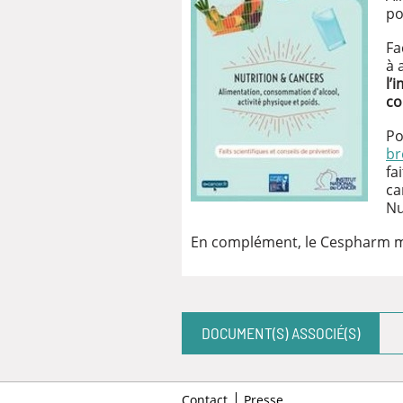
po
Fa
à 
l’
co
Po
br
fa
ca
Nu
En complément, le Cespharm met
DOCUMENT(S) ASSOCIÉ(S)
Contact
Presse