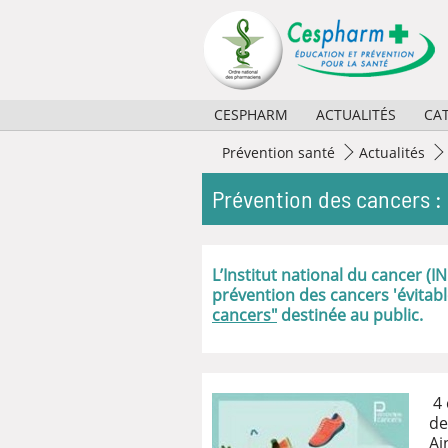
Panneau de gestion des cookies
CESPHARM
ACTUALITÉS
CA
Missions
2026
Prévention santé
Actualités
Activités
2025
Prévention des cancers : 
Règlement et composition
2024
Partenaires
2023
L’Institut national du cancer (
prévention des cancers 'évitabl
Historique
Archives
cancers"
destinée au public.
4 
de
Ai