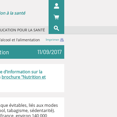
on à la santé
DUCATION POUR LA SANTÉ
s concepts ?
lcool et l’alimentation
Imprimer
OK
s organismes ?
11/09/2017
tion
 écrans
 du pharmacien
iographie
e d’information sur la
a
brochure "Nutrition et
sque évitables, liés aux modes
ol, tabagisme, sédentarité).
 France, environ 140 000