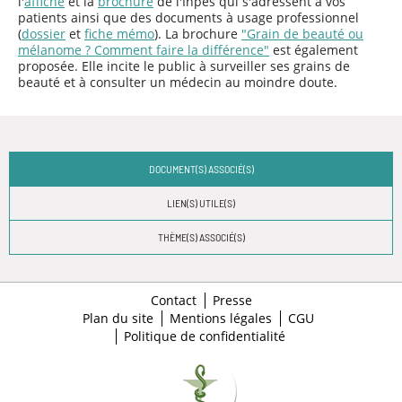
l'
affiche
et la
brochure
de l'Inpes qui s'adressent à vos
patients ainsi que des documents à usage professionnel
(
dossier
et
fiche mémo
). La brochure
"Grain de beauté ou
mélanome ? Comment faire la différence"
est également
proposée. Elle incite le public à surveiller ses grains de
beauté et à consulter un médecin au moindre doute.
DOCUMENT(S) ASSOCIÉ(S)
LIEN(S) UTILE(S)
THÈME(S) ASSOCIÉ(S)
Contact
Presse
Plan du site
Mentions légales
CGU
Politique de confidentialité