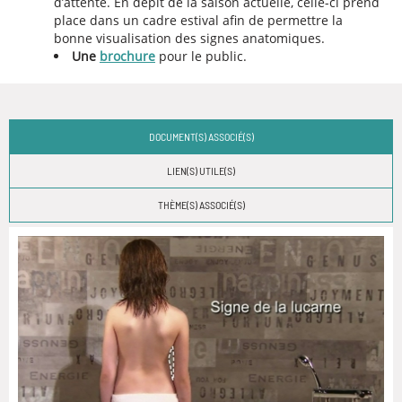
d’attente. En dépit de la saison actuelle, celle-ci prend
place dans un cadre estival afin de permettre la
bonne visualisation des signes anatomiques.
Une
brochure
pour le public.
DOCUMENT(S) ASSOCIÉ(S)
LIEN(S) UTILE(S)
THÈME(S) ASSOCIÉ(S)