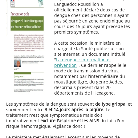
Languedoc Roussillon a
officiellement déclaré deux cas de
dengue chez des personnes n'ayant
pas séjourné en zone endémique au
cours des 15 jours ayant précédé les
premiers symptômes.
A cette occasion, le ministère en
charge de la Santé publie sur son
site Internet, un document intitulé
"
La dengue : information et
prévention
". Ce dernier rappelle le
mode de transmission du virus,
notamment par l'intermédiaire du
moustique tigre, du genre Aedes,
désormais présent dans 20
départements de l'Hexagone.
Les symptômes de la dengue sont souvent
de type grippal
et
surviennent entre
3 et 14 jours après la piqûre
. Le
traitement n'est que symptomatique mais doit
impérativement
exclure l'aspirine et les AINS
du fait d'un
risque hémorragique. Vigilance donc !
Le ministère met également l'accent sur les moyens de