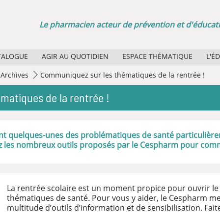
Le pharmacien acteur de prévention et d'éducati
TALOGUE
AGIR AU QUOTIDIEN
ESPACE THÉMATIQUE
L'É
Sélection d'affiches papier
Quel
Archives
Communiquez sur les thématiques de la rentrée !
Agenda des manifestations
Quel
atiques de la rentrée !
La minute santé publique : des boucles vidéo pour vos
Rôle
Bibl
ont quelques-unes des problématiques de santé particulièr
z les nombreux outils proposés par le Cespharm pour comm
La rentrée scolaire est un moment propice pour ouvrir le
thématiques de santé. Pour vous y aider, le Cespharm met
multitude d’outils d’information et de sensibilisation. Fait