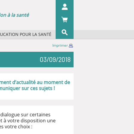
on à la santé
DUCATION POUR LA SANTÉ
s concepts ?
Imprimer
OK
s organismes ?
03/09/2018
 écrans
 du pharmacien
iographie
ement d’actualité au moment de
uniquer sur ces sujets !
 dialogue sur certaines
 à votre disposition une
es votre choix :