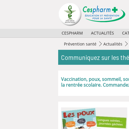
Panneau de gestion des cookies
CESPHARM
ACTUALITÉS
CA
Missions
2026
Prévention santé
Actualités
Activités
2025
Communiquez sur les thém
Règlement et composition
2024
Partenaires
2023
Vaccination, poux, sommeil, s
la rentrée scolaire. Commande
Historique
Archives