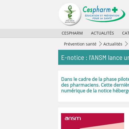
Panneau de gestion des cookies
CESPHARM
ACTUALITÉS
CA
Missions
2026
Prévention santé
Actualités
Activités
2025
E-notice : l’ANSM lance 
Règlement et composition
2024
Partenaires
2023
Dans le cadre de la phase pilot
des pharmaciens. Cette dernière
Historique
Archives
numérique de la notice héberg