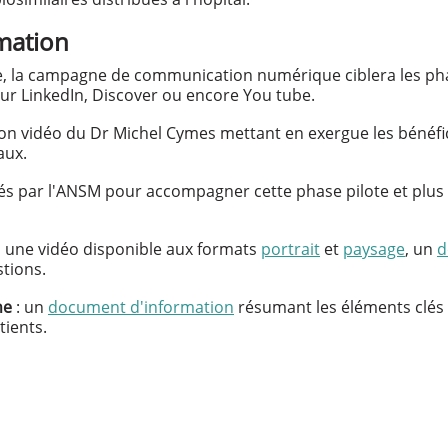
mation
e, la campagne de communication numérique ciblera les pha
sur LinkedIn, Discover ou encore You tube.
n vidéo du Dr Michel Cymes mettant en exergue les bénéfice
aux.
orés par l'ANSM pour accompagner cette phase pilote et plus
e, une vidéo disponible aux formats
portrait
et
paysage
, un
d
tions.
ne
: un
document d'information
résumant les éléments clés 
ients.