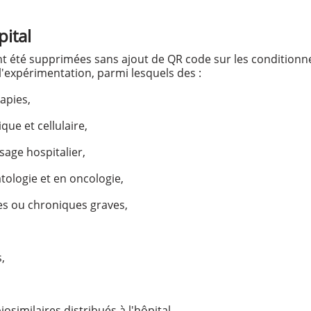
pital
r ont été supprimées sans ajout de QR code sur les conditio
l'expérimentation, parmi lesquels des :
apies,
ue et cellulaire,
usage hospitalier,
tologie et en oncologie,
es ou chroniques graves,
,
similaires distribués à l'hôpital.