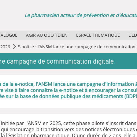
Le pharmacien acteur de prévention et d'éducati
TALOGUE
AGIR AU QUOTIDIEN
ESPACE THÉMATIQUE
L'É
Sélection d'affiches papier
Quel
2026
E-notice : l’ANSM lance une campagne de communication d
Agenda des manifestations
Quel
une campagne de communication digitale
La minute santé publique : des boucles vidéo pour vos
Rôle
Bibl
e de la e-notice, l'ANSM lance une campagne d'information à
 vise à faire connaître la e-notice et à encourager la consul
ée sur la base de données publique des médicaments (BDP
Initiée par l'ANSM en 2025, cette phase pilote s'inscrit 
qui encourage la transition vers des notices électroniques
la législation pharmaceutique. D'une durée de 2 ans, elle a p