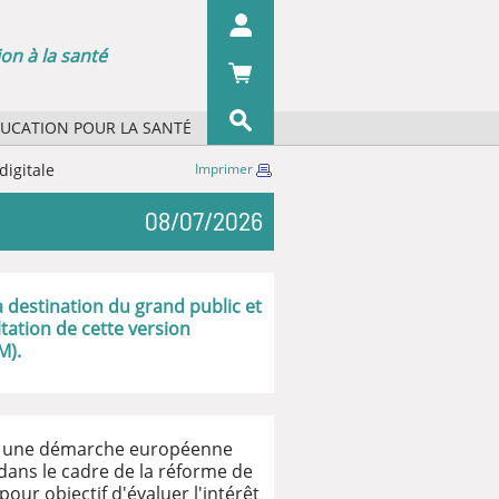
on à la santé
DUCATION POUR LA SANTÉ
s concepts ?
igitale
Imprimer
OK
s organismes ?
08/07/2026
 écrans
 du pharmacien
iographie
 destination du grand public et
tation de cette version
M).
dans une démarche européenne
 dans le cadre de la réforme de
our objectif d'évaluer l'intérêt