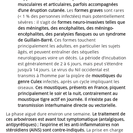
musculaires et articulaires, parfois accompagnées
d’une éruption cutanée.
Les
formes graves
sont rares
(< 1 % des personnes infectées) mais potentiellement
sévères : il s’agit de
formes neuro-invasives telles que
des méningites, des encéphalites, des méningo-
encéphalites, des paralysies flasques ou un syndrome
de Guillain-Barré.
Ces formes touchent
principalement les adultes, en particulier les sujets
âgés, et peuvent entraîner des séquelles
neurologiques voire un décès. La période d’incubation
est généralement de 2 à 6 jours, mais peut s’étendre
jusqu’à 14 jours. Le virus du Nil occidental est
transmis à l’homme par la piqûre de
moustiques du
genre Culex
infectés, après un cycle impliquant les
oiseaux.
Ces moustiques, présents en France, piquent
principalement le soir et la nuit, contrairement au
moustique tigre actif en journée. Il n’existe pas de
transmission interhumaine directe ou vectorielle.
La phase aiguë dure environ une semaine.
Le traitement de
ces arboviroses est avant tout symptomatique (antalgiques,
antipyrétiques) ; l’aspirine et les anti-inflammatoires non
stéroïdiens (AINS) sont contre-indiqués.
La prise en charge