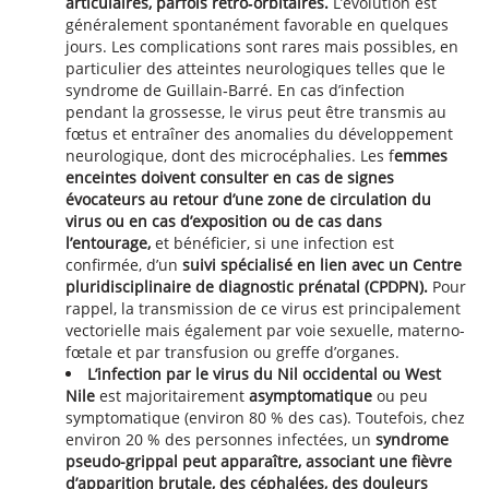
articulaires, parfois rétro‑orbitaires.
L’évolution est
généralement spontanément favorable en quelques
jours. Les complications sont rares mais possibles, en
particulier des atteintes neurologiques telles que le
syndrome de Guillain‑Barré. En cas d’infection
pendant la grossesse, le virus peut être transmis au
fœtus et entraîner des anomalies du développement
neurologique, dont des microcéphalies. Les f
emmes
enceintes doivent consulter en cas de signes
évocateurs au retour d’une zone de circulation du
virus ou en cas d’exposition ou de cas dans
l’entourage,
et bénéficier, si une infection est
confirmée, d’un
suivi spécialisé en lien avec un Centre
pluridisciplinaire de diagnostic prénatal (CPDPN).
Pour
rappel, la transmission de ce virus est principalement
vectorielle mais également par voie sexuelle, materno-
fœtale et par transfusion ou greffe d’organes.
L’infection par le virus du Nil occidental ou West
Nile
est majoritairement
asymptomatique
ou peu
symptomatique (environ 80 % des cas). Toutefois, chez
environ 20 % des personnes infectées, un
syndrome
pseudo-grippal peut apparaître, associant une fièvre
d’apparition brutale, des céphalées, des douleurs