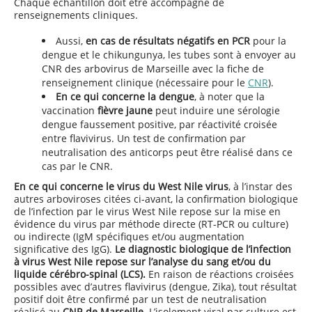
Chaque échantillon doit être accompagné de
renseignements cliniques.
Aussi,
en cas de résultats négatifs en PCR
pour la
dengue et le chikungunya, les tubes sont à envoyer au
CNR des arbovirus de Marseille avec la fiche de
renseignement clinique (nécessaire pour le
CNR
).
En ce qui concerne la dengue
, à noter que la
vaccination
fièvre jaune
peut induire une sérologie
dengue faussement positive, par réactivité croisée
entre flavivirus. Un test de confirmation par
neutralisation des anticorps peut être réalisé dans ce
cas par le CNR.
En ce qui concerne le virus du West Nile virus
, à l’instar des
autres arboviroses citées ci-avant, la confirmation biologique
de l’infection par le virus West Nile repose sur la mise en
évidence du virus par méthode directe (RT-PCR ou culture)
ou indirecte (IgM spécifiques et/ou augmentation
significative des IgG).
Le diagnostic biologique de l’infection
à virus West Nile repose sur l’analyse du sang et/ou du
liquide cérébro-spinal (LCS).
En raison de réactions croisées
possibles avec d’autres flavivirus (dengue, Zika), tout résultat
positif doit être confirmé par un test de neutralisation
réalisé au
CNR de Marseille
. L’isolement viral par culture est