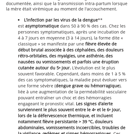
documentée, ainsi que la transmission intra-partum lorsque
la mère était virémique au moment de l'accouchement.
L’infection par les virus de la dengue
**
est
asymptomatique
dans 50 à 90 % des cas. Chez les
personnes symptomatiques, après une incubation de
4 à 7 jours en moyenne (3 à 14 jours), la forme dite «
classique » se manifeste par une
fièvre élevée de
début brutal associée à des céphalées, des douleurs
rétro‑orbitales, des myalgies, une asthénie, des
nausées ou vomissements et parfois une éruption
cutanée autour du 5ᵉ jour.
L’évolution est le plus
souvent favorable. Cependant, dans moins de 1 à 5 %
des cas symptomatiques, la maladie peut évoluer vers
une forme sévère (
dengue grave ou hémorragique
),
liée à une augmentation de la perméabilité vasculaire
pouvant entraîner un choc et des hémorragies
engageant le pronostic vital.
Les signes d’alerte
surviennent le plus souvent entre le 4ᵉ et le 6ᵉ jour,
lors de la défervescence thermique, et incluent
notamment fièvre persistante > 39 °C, douleurs
abdominales, vomissements incoercibles, troubles de
la vigilance, œdèmes et signes hémorragiques.
Ces