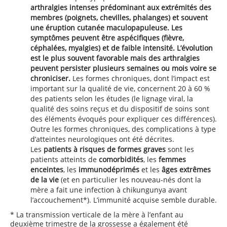
arthralgies intenses prédominant aux extrémités des
membres (poignets, chevilles, phalanges) et souvent
une éruption cutanée maculopapuleuse. Les
symptômes peuvent être aspécifiques (fièvre,
céphalées, myalgies) et de faible intensité. L’évolution
est le plus souvent favorable mais des arthralgies
peuvent persister plusieurs semaines ou mois voire se
chroniciser.
Les formes chroniques, dont l’impact est
important sur la qualité de vie, concernent 20 à 60 %
des patients selon les études (le lignage viral, la
qualité des soins reçus et du dispositif de soins sont
des éléments évoqués pour expliquer ces différences).
Outre les formes chroniques, des complications à type
d’atteintes neurologiques ont été décrites.
Les
patients à risques de formes graves
sont les
patients atteints de
comorbidités
, les
femmes
enceintes
, les
immunodéprimés
et les
âges extrêmes
de la vie
(et en particulier les nouveau-nés dont la
mère a fait une infection à chikungunya avant
l’accouchement*). L’immunité acquise semble durable.
* La transmission verticale de la mère à l’enfant au
deuxième trimestre de la grossesse a également été