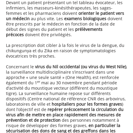
Devant un patient présentant un tel tableau évocateur, les
infirmiers, les masseurs-kinésithérapeutes, les sages-
femmes et les pharmaciens doivent
orienter le patient vers
un médecin
au plus vite. Les
examens biologiques
doivent
être prescrits par le médecin en fonction de la date de
début des signes du patient et les
prélèvements
précoces
doivent être privilégiés.
La prescription doit cibler à la fois le virus de la dengue, du
chikungunya et du Zika en raison de symptomatologies
évocatrices très proches.
Concernant le
virus du Nil occidental (ou virus du West Nile)
,
la surveillance multidisciplinaire s’inscrivant dans une
approche « une seule santé » (One Health), est renforcée
er
également du 1
mai au 30 novembre pendant période
d’activité du moustique vecteur (différent du moustique
tigre). La surveillance humaine repose sur différents
dispositifs (Centre national de référence CNR des arbovirus,
laboratoires de ville et
hospitaliers pour les formes graves
)
dont l’objectif est de
repérer précocement la circulation du
virus afin de mettre en place rapidement des mesures de
prévention et de protection
des personnes notamment à
risque de développer des formes graves,
en particulier la
sécurisation des dons de sang et des greffons dans les