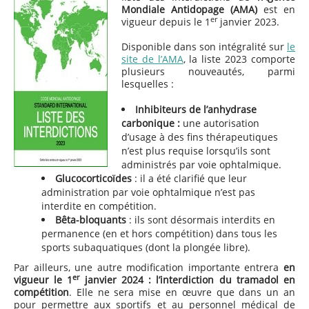
Mondiale Antidopage (AMA)
est en
er
vigueur depuis le 1
janvier 2023.
Disponible dans son intégralité sur
le
site de l’AMA
, la liste 2023 comporte
plusieurs nouveautés, parmi
lesquelles :
Inhibiteurs de l’anhydrase
carbonique
:
une autorisation
d’usage à des fins thérapeutiques
n’est plus requise lorsqu’ils sont
administrés par voie ophtalmique.
Glucocorticoïdes
: il a été clarifié que leur
administration par voie ophtalmique n’est pas
interdite en compétition.
Bêta-bloquants
: ils sont désormais interdits en
permanence (en et hors compétition) dans tous les
sports subaquatiques (dont la plongée libre).
Par ailleurs, une autre modification importante entrera
en
er
vigueur le 1
janvier 2024 : l’interdiction du tramadol en
compétition
. Elle ne sera mise en œuvre que dans un an
pour permettre aux sportifs et au personnel médical de