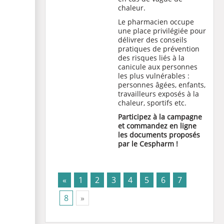
chaleur.
Le pharmacien occupe
une place privilégiée pour
délivrer des conseils
pratiques de prévention
des risques liés à la
canicule aux personnes
les plus vulnérables :
personnes âgées, enfants,
travailleurs exposés à la
chaleur, sportifs etc.
Participez à la campagne
et commandez en ligne
les documents proposés
par le Cespharm !
«
1
2
3
4
5
6
7
(current)
8
»