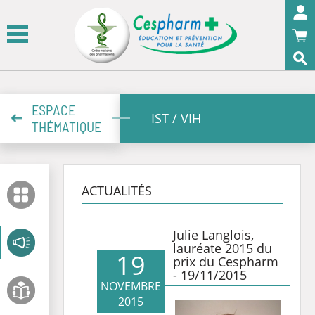
Panneau de gestion des cookies
OK
ESPACE
IST / VIH
THÉMATIQUE
ACTUALITÉS
Julie Langlois,
lauréate 2015 du
19
prix du Cespharm
- 19/11/2015
NOVEMBRE
2015