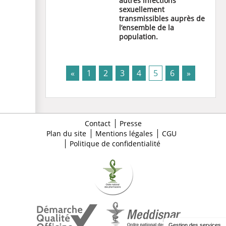
autres infections
sexuellement
transmissibles auprès de
l’ensemble de la
population.
(current)
«
1
2
3
4
5
6
»
Contact
Presse
Plan du site
Mentions légales
CGU
Politique de confidentialité
Gestion des services