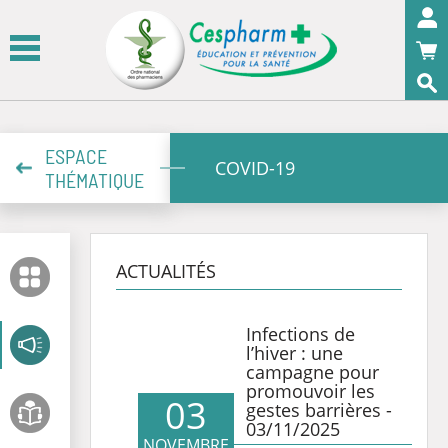
Panneau de gestion des cookies
OK
ESPACE
COVID-19
THÉMATIQUE
ACTUALITÉS
Infections de
l’hiver : une
campagne pour
promouvoir les
03
gestes barrières -
03/11/2025
NOVEMBRE