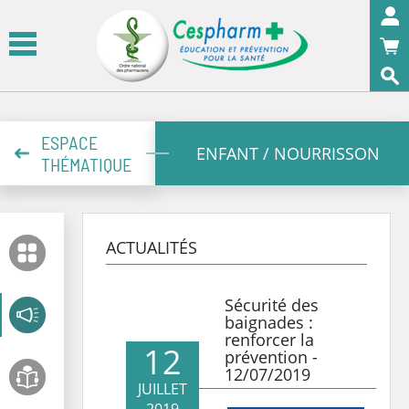
Panneau de gestion des cookies
OK
ESPACE
ENFANT / NOURRISSON
THÉMATIQUE
ACTUALITÉS
Sécurité des
baignades :
renforcer la
12
prévention -
12/07/2019
JUILLET