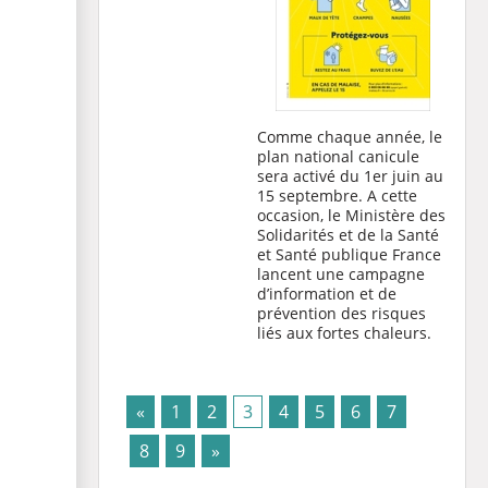
Comme chaque année, le
plan national canicule
sera activé du 1er juin au
15 septembre. A cette
occasion, le Ministère des
Solidarités et de la Santé
et Santé publique France
lancent une campagne
d’information et de
prévention des risques
liés aux fortes chaleurs.
(current)
«
1
2
3
4
5
6
7
8
9
»