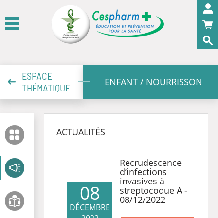
Panneau de gestion des cookies
OK
ESPACE
ENFANT / NOURRISSON
THÉMATIQUE
ACTUALITÉS
Recrudescence
d’infections
invasives à
08
streptocoque A -
08/12/2022
DÉCEMBRE